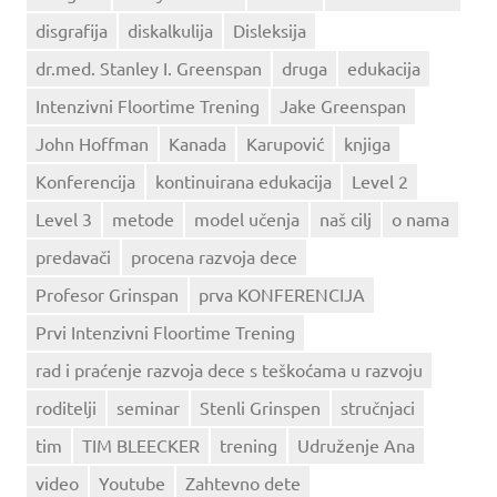
disgrafija
diskalkulija
Disleksija
dr.med. Stanley I. Greenspan
druga
edukacija
Intenzivni Floortime Trening
Jake Greenspan
John Hoffman
Kanada
Karupović
knjiga
Konferencija
kontinuirana edukacija
Level 2
Level 3
metode
model učenja
naš cilj
o nama
predavači
procena razvoja dece
Profesor Grinspan
prva KONFERENCIJA
Prvi Intenzivni Floortime Trening
rad i praćenje razvoja dece s teškoćama u razvoju
roditelji
seminar
Stenli Grinspen
stručnjaci
tim
TIM BLEECKER
trening
Udruženje Ana
video
Youtube
Zahtevno dete