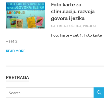
Foto karte za
stimulaciju razvoja
govora i jezika
16/08/2017
ROOT
GALERIJA
,
POČETNA
,
PROJEKTI
Foto karte – set 1: Foto karte
– set 2:
READ MORE
PRETRAGA