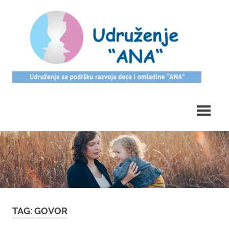
Skip
ud
to
content
Udruzenje
Ana
TAG: GOVOR