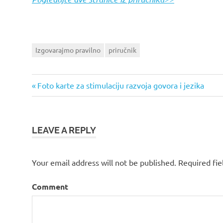
Izgovarajmo pravilno
priručnik
Previous
Foto karte za stimulaciju razvoja govora i jezika
Post
Post:
navigation
LEAVE A REPLY
Your email address will not be published.
Required fie
Comment