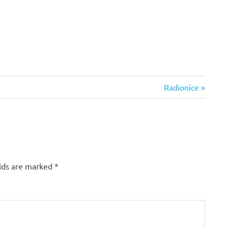
Next
Radionice
Post:
lds are marked
*