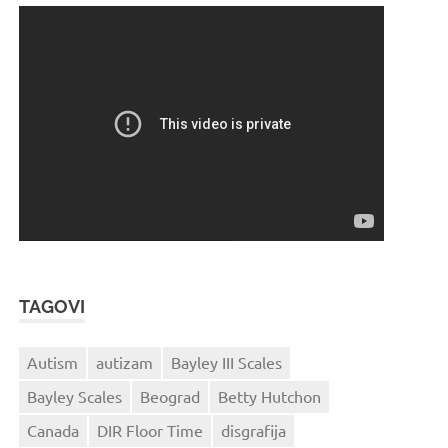
TAGOVI
Autism
autizam
Bayley III Scales
Bayley Scales
Beograd
Betty Hutchon
Canada
DIR Floor Time
disgrafija