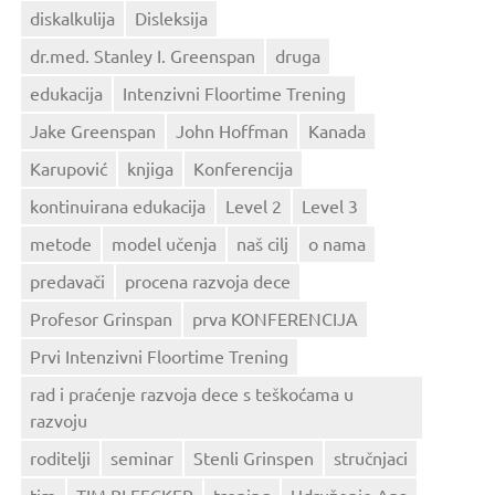
diskalkulija
Disleksija
dr.med. Stanley I. Greenspan
druga
edukacija
Intenzivni Floortime Trening
Jake Greenspan
John Hoffman
Kanada
Karupović
knjiga
Konferencija
kontinuirana edukacija
Level 2
Level 3
metode
model učenja
naš cilj
o nama
predavači
procena razvoja dece
Profesor Grinspan
prva KONFERENCIJA
Prvi Intenzivni Floortime Trening
rad i praćenje razvoja dece s teškoćama u
razvoju
roditelji
seminar
Stenli Grinspen
stručnjaci
tim
TIM BLEECKER
trening
Udruženje Ana