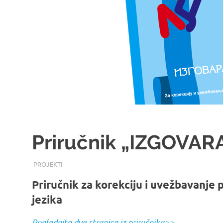
Priručnik „IZGOVA
16/08/2017
ROOT
PROJEKTI
Priručnik za korekciju i uvežbavanje 
jezika
Pogledajte dve stranice iz priručnika>>