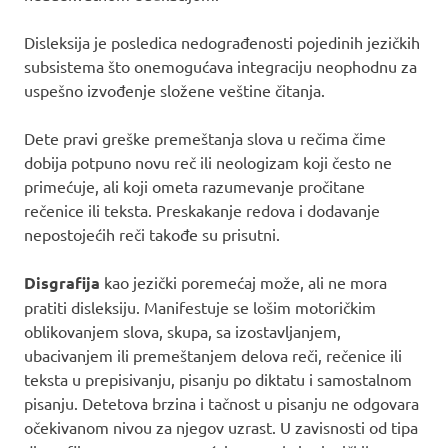
Disleksija je posledica nedograđenosti pojedinih jezičkih
subsistema što onemogućava integraciju neophodnu za
uspešno izvođenje složene veštine čitanja.
Dete pravi greške premeštanja slova u rečima čime
dobija potpuno novu reč ili neologizam koji često ne
primećuje, ali koji ometa razumevanje pročitane
rečenice ili teksta. Preskakanje redova i dodavanje
nepostojećih reči takođe su prisutni.
Disgrafija
kao jezički poremećaj može, ali ne mora
pratiti disleksiju. Manifestuje se lošim motoričkim
oblikovanjem slova, skupa, sa izostavljanjem,
ubacivanjem ili premeštanjem delova reči, rečenice ili
teksta u prepisivanju, pisanju po diktatu i samostalnom
pisanju. Detetova brzina i tačnost u pisanju ne odgovara
očekivanom nivou za njegov uzrast. U zavisnosti od tipa