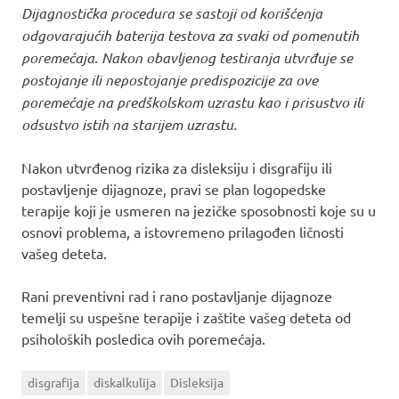
Dijagnostička procedura se sastoji od korišćenja
odgovarajućih baterija testova za svaki od pomenutih
poremećaja. Nakon obavljenog testiranja utvrđuje se
postojanje ili nepostojanje predispozicije za ove
poremećaje na predškolskom uzrastu kao i prisustvo ili
odsustvo istih na starijem uzrastu.
Nakon utvrđenog rizika za disleksiju i disgrafiju ili
postavljenje dijagnoze, pravi se plan logopedske
terapije koji je usmeren na jezičke sposobnosti koje su u
osnovi problema, a istovremeno prilagođen ličnosti
vašeg deteta.
Rani preventivni rad i rano postavljanje dijagnoze
temelji su uspešne terapije i zaštite vašeg deteta od
psiholoških posledica ovih poremećaja.
disgrafija
diskalkulija
Disleksija