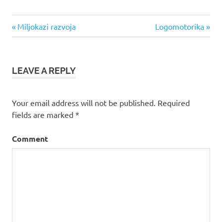
Previous
Miljokazi razvoja
Next
Logomotorika
Post
Post:
Post:
navigation
LEAVE A REPLY
Your email address will not be published.
Required
fields are marked
*
Comment