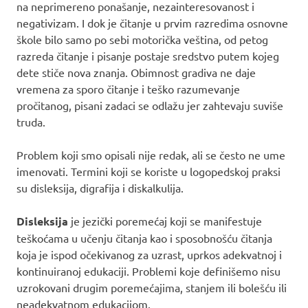
na neprimereno ponašanje, nezainteresovanost i
negativizam. I dok je čitanje u prvim razredima osnovne
škole bilo samo po sebi motorička veština, od petog
razreda čitanje i pisanje postaje sredstvo putem kojeg
dete stiče nova znanja. Obimnost gradiva ne daje
vremena za sporo čitanje i teško razumevanje
pročitanog, pisani zadaci se odlažu jer zahtevaju suviše
truda.
Problem koji smo opisali nije redak, ali se često ne ume
imenovati. Termini koji se koriste u logopedskoj praksi
su disleksija, digrafija i diskalkulija.
Disleksija
je jezički poremećaj koji se manifestuje
teškoćama u učenju čitanja kao i sposobnošću čitanja
koja je ispod očekivanog za uzrast, uprkos adekvatnoj i
kontinuiranoj edukaciji. Problemi koje definišemo nisu
uzrokovani drugim poremećajima, stanjem ili bolešću ili
neadekvatnom edukacijom.