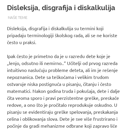
Disleksija, disgrafija i diskalkulija
16/08/2017
ROOT
NAŠE TEME
Disleksija, disgrafija i diskalkulija su termini koji
pripadaju terminologiji školskog rada, ali se ne koriste
često u praksi.
Ipak često je primetno da je u razredu dete koje je
„lenjo, odsutno ili nemirno..“ Učitelji od prvog razreda
intuitivno naslućuju probleme deteta, ali im je rešenje
nepoznanica. Dete sa teškoćama i velikim trudom
ostvaruje niska postignuća u pisanju, čitanju i često
matematici. Nakon godina truda i pokušaja, dete i dalje
čita veoma sporo i pravi perzistentne greške, preskače
redove, a ono što je pročitalo reprodukuje oskudno. U
pisanju se evidentiraju greške spelovanja, preskakanja
celina i oblikovanja slova. Dete je sve više frustrirano i
počinje da gradi mehanizme odbrane koji zapravo liče