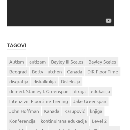
TAGOVI
Autism
autizam
Bayley III Scales
Bayley Scales
Beograd
Betty Hutchon
Canada
DIR Floor Time
disgrafija
diskalkulija
Disleksija
dr.med. Stanley I. Greenspan
druga
edukacija
Intenzivni Floortime Trening
Jake Greenspan
John Hoffman
Kanada
Karupović
knjiga
Konferencija
kontinuirana edukacija
Level 2