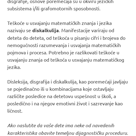
disgrafije, osnove poremećaja su u okviru jezičkih
subsistema i/ili grafomotornih sposobnosti.
Teškoće u usvajanju matematičkih znanja i jezika
nazivaju se
diskalkulija
. Manifestacije variraju od
deteta do deteta, od teškoća u pisanju cifri i brojeva do
nemogućnosti razumevanja i usvajanja matematičkih
pojmova i procesa. Potrebno je razlikovati teškoće u
usvajanju znanja od teškoća u usvajanju matematičkog
jezika.
Disleksija, disgrafija i diskalkulija, kao poremećaji javljaju
se pojedinačno ili u kombinacijama koje ostavljaju
različite posledice na detetovu uspešnost u školi, a
posledično i na njegov emotivni život i sazrevanje kao
ličnost.
Ako naslutite da vaše dete ima neke od navedenih
karakteristika obavite temeljnu dijagnostičku proceduru.