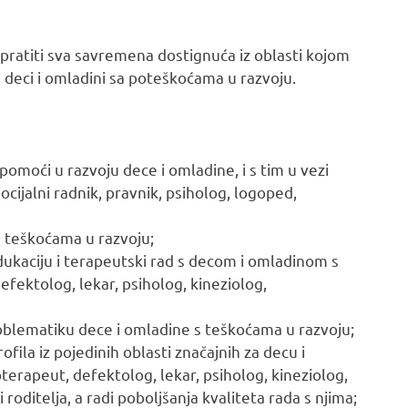
ratiti sva savremena dostignuća iz oblasti kojom
i deci i omladini sa poteškoćama u razvoju.
pomoći u razvoju dece i omladine, i s tim u vezi
cijalni radnik, pravnik, psiholog, logoped,
s teškoćama u razvoju;
dukaciju i terapeutski rad s decom i omladinom s
fektolog, lekar, psiholog, kineziolog,
oblematiku dece i omladine s teškoćama u razvoju;
ofila iz pojedinih oblasti značajnih za decu i
terapeut, defektolog, lekar, psiholog, kineziolog,
i roditelja, a radi poboljšanja kvaliteta rada s njima;