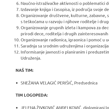
Naučno-istraživačke aktivnosti o poblematici d
Izdavanje knjiga i časopisa, iz područja svoje de
Organizovanje društvene, kulturne, zabavne, sp
s teškoćama u razvoju i njihove roditelje i dr
Organizovanje grupnih izleta i kampova za decu
prirodi dece, roditelja i drugih zainteresovani
Organizovanje radionica, igraonica i pomoć u uč
Saradnja sa srodnim udruženjima i organizacijam
Informisanje javnosti o planiranim i preduzetim
Udruženja.
NAŠ TIM:
SNEŽANA VELAGIĆ PERIŠIĆ, Predsednica
TIM LOGOPEDA:
JELENA ŽIVKOVIĆ ANĐELKOVIĆ, diplomirani l