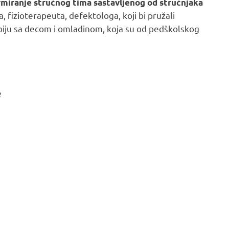
rmiranje stručnog tima sastavljenog od stručnjaka
a, fizioterapeuta, defektologa, koji bi pružali
apiju sa decom i omladinom, koja su od pedškolskog
e