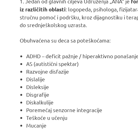
1. Jedan od glavnih ciljeva Udruženja „ANA“ je
fo
: logopeda, psihologa, fizijatar
iz različitih oblasti
stručnu pomoć i podršku, kroz dijagnostiku i ter
do srednješkolskog uzrasta.
Obuhvaćena su deca sa poteškoćama:
ADHD – deficit pažnje / hiperaktivno ponašanj
AS (autistični spektar)
Razvojne disfazije
Dislalije
Disleksije
Disgrafije
Diskalkulije
Poremećaj senzorne integracije
Teškoće u učenju
Mucanje