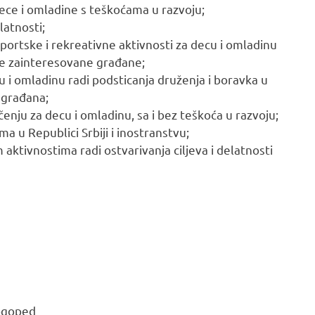
ece i omladine s teškoćama u razvoju;
latnosti;
ortske i rekreativne aktivnosti za decu i omladinu
uge zainteresovane građane;
 i omladinu radi podsticanja druženja i boravka u
h građana;
enju za decu i omladinu, sa i bez teškoća u razvoju;
a u Republici Srbiji i inostranstvu;
 aktivnostima radi ostvarivanja ciljeva i delatnosti
ogoped