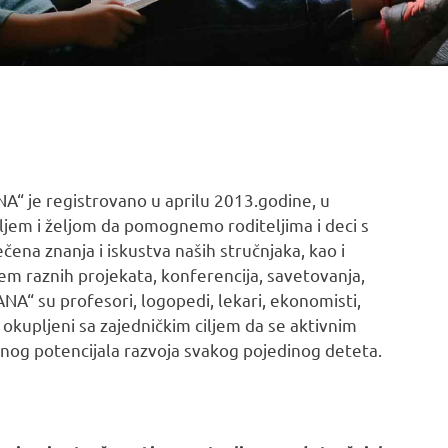
A“ je registrovano u aprilu 2013.godine, u
iljem i željom da pomognemo roditeljima i deci s
ena znanja i iskustva naših stručnjaka, kao i
tem raznih projekata, konferencija, savetovanja,
ANA“ su profesori, logopedi, lekari, ekonomisti,
, okupljeni sa zajedničkim ciljem da se aktivnim
og potencijala razvoja svakog pojedinog deteta.