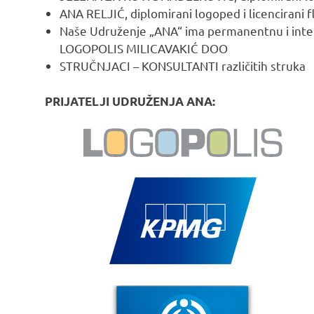
​ANA RELJIĆ, diplomirani logoped i licencirani 
Naše Udruženje „ANA“ ima permanentnu i inte
LOGOPOLIS MILICAVAKIĆ DOO
STRUČNJACI – KONSULTANTI različitih struka
PRIJATELJI UDRUŽENJA ANA: