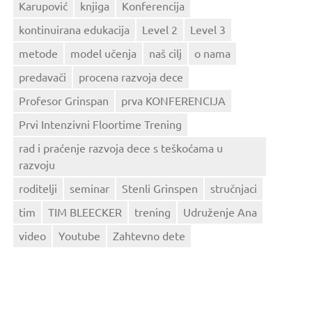
Karupović
knjiga
Konferencija
kontinuirana edukacija
Level 2
Level 3
metode
model učenja
naš cilj
o nama
predavači
procena razvoja dece
Profesor Grinspan
prva KONFERENCIJA
Prvi Intenzivni Floortime Trening
rad i praćenje razvoja dece s teškoćama u
razvoju
roditelji
seminar
Stenli Grinspen
stručnjaci
tim
TIM BLEECKER
trening
Udruženje Ana
video
Youtube
Zahtevno dete