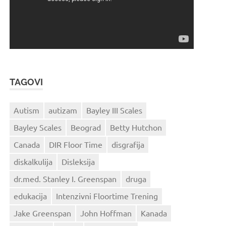
TAGOVI
Autism
autizam
Bayley III Scales
Bayley Scales
Beograd
Betty Hutchon
Canada
DIR Floor Time
disgrafija
diskalkulija
Disleksija
dr.med. Stanley I. Greenspan
druga
edukacija
Intenzivni Floortime Trening
Jake Greenspan
John Hoffman
Kanada