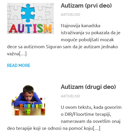
Autizam (prvi deo)
17/08/2017
ROOT
AKTUELNO
Najnovija kanadska
istraživanja su pokazala da je
moguće poboljšati mozak
dece sa autizmom Siguran sam da je autizam jednako
važna[…]
READ MORE
Autizam (drugi deo)
17/08/2017
ROOT
AKTUELNO
U ovom tekstu, kada govorim
o DIR/Floortime terapiji,
nameravam da osvetlim onaj
deo terapije koji se odnosi na pomoć koju[…]