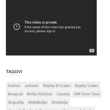
TAGOVI
Autism
autizam
Bayley III Scales
Bayley Scales
Beograd
Betty Hutchon
Canada
DIR Floor Time
disgrafija
diskalkulija
Disleksija