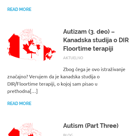
READ MORE
Autizam (3. deo) –
Kanadska studija o DIR
Floortime terapiji
17/08/2017
ROOT
AKTUELNO
Zbog čega je ovo istraživanje
značajno? Verujem da je kanadska studija o
DIR/Floortime terapiji, o kojoj sam pisao u
prethodna[…]
READ MORE
Autism (Part Three)
17/08/2017
ROOT
BLOG