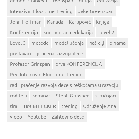
dr.med. Stanley I. Greenspan
druga
edukacija
Intenzivni Floortime Trening
Jake Greenspan
John Hoffman
Kanada
Karupović
knjiga
Konferencija
kontinuirana edukacija
Level 2
Level 3
metode
model učenja
naš cilj
o nama
predavači
procena razvoja dece
Profesor Grinspan
prva KONFERENCIJA
Prvi Intenzivni Floortime Trening
rad i praćenje razvoja dece s teškoćama u razvoju
roditelji
seminar
Stenli Grinspen
stručnjaci
tim
TIM BLEECKER
trening
Udruženje Ana
video
Youtube
Zahtevno dete