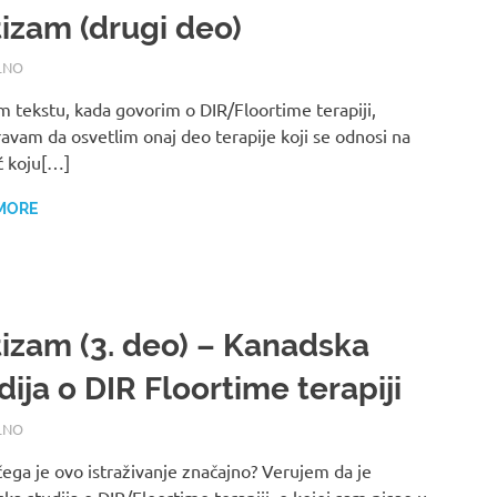
izam (drugi deo)
2017
LNO
 tekstu, kada govorim o DIR/Floortime terapiji,
vam da osvetlim onaj deo terapije koji se odnosi na
 koju[…]
MORE
izam (3. deo) – Kanadska
dija o DIR Floortime terapiji
2017
LNO
ega je ovo istraživanje značajno? Verujem da je
ka studija o DIR/Floortime terapiji, o kojoj sam pisao u