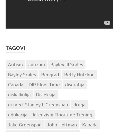
TAGOVI
Autism
autizam
Bayley III Scales
Bayley Scales
Beograd
Betty Hutchon
Canada
DIR Floor Time
disgrafija
diskalkulija
Disleksija
dr.med. Stanley I. Greenspan
druga
edukacija
Intenzivni Floortime Trening
Jake Greenspan
John Hoffman
Kanada