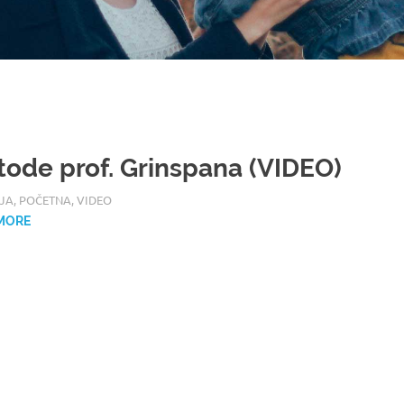
ode prof. Grinspana (VIDEO)
2017
JA
,
POČETNA
,
VIDEO
MORE