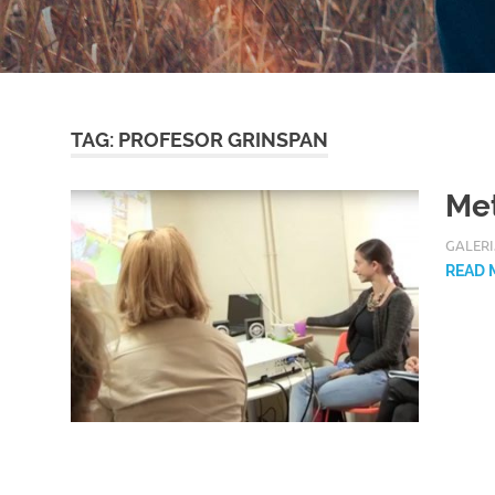
TAG: PROFESOR GRINSPAN
Met
16/08/
ROOT
GALERI
READ 