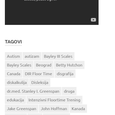
TAGOVI
Autism
autizam
Bayley III Scales
Bayley Scales
Beograd
Betty Hutchon
Canada
DIR Floor Time
disgrafija
diskalkulija
Disleksija
dr.med. Stanley I. Greenspan
druga
edukacija
Intenzivni Floortime Trening
Jake Greenspan
John Hoffman
Kanada