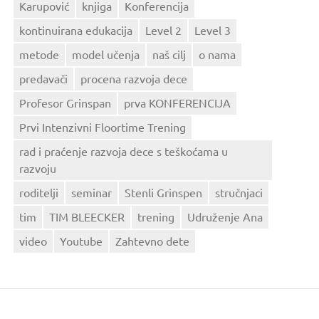
Karupović
knjiga
Konferencija
kontinuirana edukacija
Level 2
Level 3
metode
model učenja
naš cilj
o nama
predavači
procena razvoja dece
Profesor Grinspan
prva KONFERENCIJA
Prvi Intenzivni Floortime Trening
rad i praćenje razvoja dece s teškoćama u
razvoju
roditelji
seminar
Stenli Grinspen
stručnjaci
tim
TIM BLEECKER
trening
Udruženje Ana
video
Youtube
Zahtevno dete