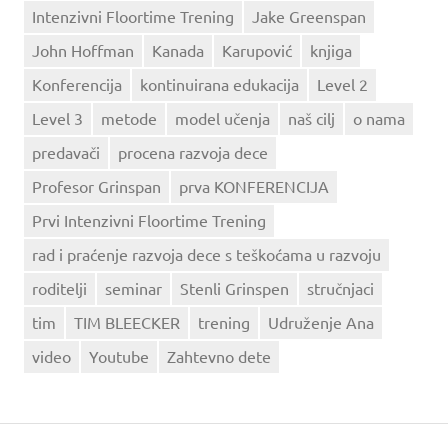
Intenzivni Floortime Trening
Jake Greenspan
John Hoffman
Kanada
Karupović
knjiga
Konferencija
kontinuirana edukacija
Level 2
Level 3
metode
model učenja
naš cilj
o nama
predavači
procena razvoja dece
Profesor Grinspan
prva KONFERENCIJA
Prvi Intenzivni Floortime Trening
rad i praćenje razvoja dece s teškoćama u razvoju
roditelji
seminar
Stenli Grinspen
stručnjaci
tim
TIM BLEECKER
trening
Udruženje Ana
video
Youtube
Zahtevno dete