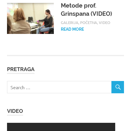
Metode prof.
Grinspana (VIDEO)
16/08/2017
ROOT
GALERIJA
,
POČETNA
,
VIDEO
READ MORE
PRETRAGA
VIDEO