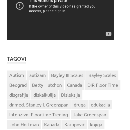
TAGOVI
Autism
autizam
Bayley III Scales
Bayley Scales
Beograd
Betty Hutchon
Canada
DIR Floor Time
disgrafija
diskalkulija
Disleksija
dr.med. Stanley I. Greenspan
druga
edukacija
Intenzivni Floortime Trening
Jake Greenspan
John Hoffman
Kanada
Karupović
knjiga