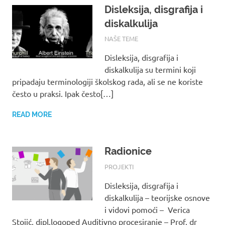
Disleksija, disgrafija i
diskalkulija
16/08/2017
ROOT
NAŠE TEME
Disleksija, disgrafija i
diskalkulija su termini koji
pripadaju terminologiji školskog rada, ali se ne koriste
često u praksi. Ipak često[…]
READ MORE
Radionice
16/08/2017
ROOT
PROJEKTI
Disleksija, disgrafija i
diskalkulija – teorijske osnove
i vidovi pomoći – Verica
Stojić, dipl.logoped Auditivno procesiranje – Prof. dr