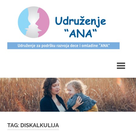
Skip
ud
to
content
Udruzenje
Ana
TAG: DISKALKULIJA