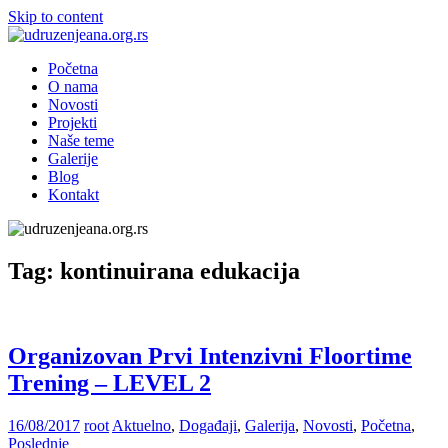
Skip to content
udruzenjeana.org.rs
Udruzenje
Početna
Ana
O nama
Novosti
Projekti
Naše teme
Galerije
Blog
Kontakt
Tag: kontinuirana edukacija
Organizovan Prvi Intenzivni Floortime
Trening – LEVEL 2
16/08/2017
root
Aktuelno
,
Događaji
,
Galerija
,
Novosti
,
Početna
,
Poslednje